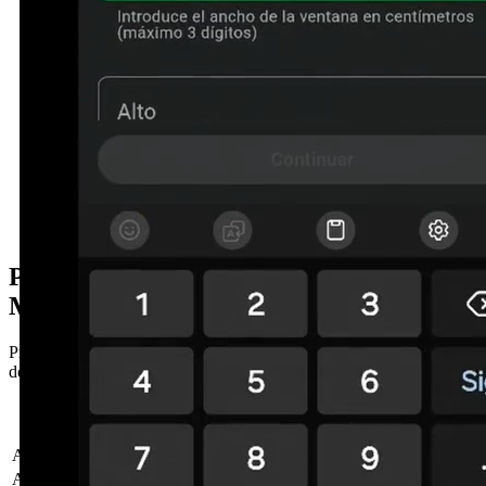
Precio puertas seccionales en Lloret de
Mar
Precios orientativos de puerta seccional sin instalación para garajes
de Lloret de Mar y alrededores.
Medida (ancho ×
Precio sin
Tipo de puerta
alto)
instalación
Acanalada blanca, sin motor
260 × 210 cm
Desde 950 €
Acanalada blanca + motor