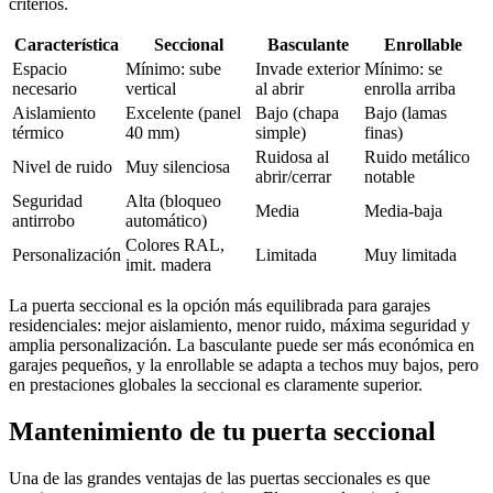
criterios.
Característica
Seccional
Basculante
Enrollable
Espacio
Mínimo: sube
Invade exterior
Mínimo: se
necesario
vertical
al abrir
enrolla arriba
Aislamiento
Excelente (panel
Bajo (chapa
Bajo (lamas
térmico
40 mm)
simple)
finas)
Ruidosa al
Ruido metálico
Nivel de ruido
Muy silenciosa
abrir/cerrar
notable
Seguridad
Alta (bloqueo
Media
Media-baja
antirrobo
automático)
Colores RAL,
Personalización
Limitada
Muy limitada
imit. madera
La puerta seccional es la opción más equilibrada para garajes
residenciales: mejor aislamiento, menor ruido, máxima seguridad y
amplia personalización. La basculante puede ser más económica en
garajes pequeños, y la enrollable se adapta a techos muy bajos, pero
en prestaciones globales la seccional es claramente superior.
Mantenimiento de tu puerta seccional
Una de las grandes ventajas de las puertas seccionales es que