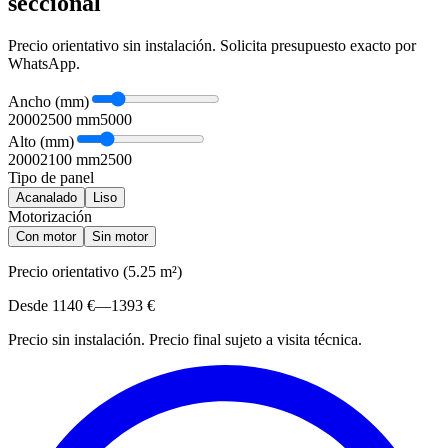
seccional
Precio orientativo sin instalación. Solicita presupuesto exacto por
WhatsApp.
Ancho
(
mm
)
2000
2500
mm
5000
Alto
(
mm
)
2000
2100
mm
2500
Tipo de panel
Acanalado
Liso
Motorización
Con motor
Sin motor
Precio orientativo
(
5.25
m²)
Desde
1140
€
—
1393
€
Precio sin instalación
.
Precio final sujeto a visita técnica.