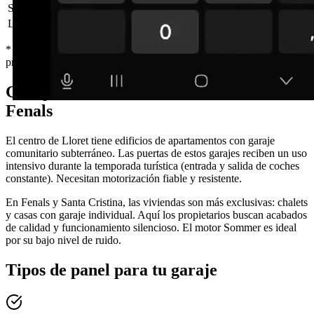
300 × 220 cm
Desde 1.490 €
Sommer
Lisa RAL 7016, sin motor
250 × 210 cm
Desde 1.120 €
* Precios orientativos IVA incluido, sin instalación. Instalación a
presupuesto según garaje.
Garajes en Lloret: del centro turístico a
Fenals
El centro de Lloret tiene edificios de apartamentos con garaje
comunitario subterráneo. Las puertas de estos garajes reciben un uso
intensivo durante la temporada turística (entrada y salida de coches
constante). Necesitan motorización fiable y resistente.
En Fenals y Santa Cristina, las viviendas son más exclusivas: chalets
y casas con garaje individual. Aquí los propietarios buscan acabados
de calidad y funcionamiento silencioso. El motor Sommer es ideal
por su bajo nivel de ruido.
Tipos de panel para tu garaje