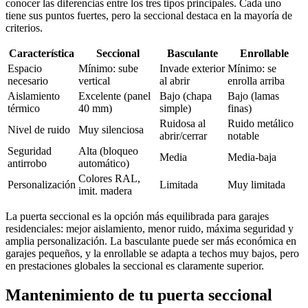
conocer las diferencias entre los tres tipos principales. Cada uno
tiene sus puntos fuertes, pero la seccional destaca en la mayoría de
criterios.
Característica
Seccional
Basculante
Enrollable
Espacio
Mínimo: sube
Invade exterior
Mínimo: se
necesario
vertical
al abrir
enrolla arriba
Aislamiento
Excelente (panel
Bajo (chapa
Bajo (lamas
térmico
40 mm)
simple)
finas)
Ruidosa al
Ruido metálico
Nivel de ruido
Muy silenciosa
abrir/cerrar
notable
Seguridad
Alta (bloqueo
Media
Media-baja
antirrobo
automático)
Colores RAL,
Personalización
Limitada
Muy limitada
imit. madera
La puerta seccional es la opción más equilibrada para garajes
residenciales: mejor aislamiento, menor ruido, máxima seguridad y
amplia personalización. La basculante puede ser más económica en
garajes pequeños, y la enrollable se adapta a techos muy bajos, pero
en prestaciones globales la seccional es claramente superior.
Mantenimiento de tu puerta seccional