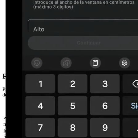
Precio puertas seccionales en Calonge
Precios orientativos de puerta seccional sin instalación para garajes
de Calonge, Sant Antoni y Torre Valentina.
Medida (ancho ×
Precio sin
Tipo de puerta
alto)
instalación
Acanalada blanca, sin
250 × 210 cm
Desde 870 €
motor
Imit. madera + motor
250 × 210 cm
Desde 1.380 €
Sommer