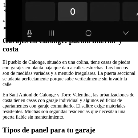
Lisa blanca + motor
300 × 220 cm
Desde 1.590 €
Sommer
* Precios orientativos IVA incluido, sin instalación. Instalación a
presupuesto según garaje.
Garajes en Calonge: pueblo interior y
costa
El pueblo de Calonge, situado en una colina, tiene casas de piedra
con garajes en planta baja que dan a calles estrechas. Los huecos
son de medidas variadas y a menudo irregulares. La puerta seccional
se adapta perfectamente porque sube verticalmente sin invadir la
calle.
En Sant Antoni de Calonge y Torre Valentina, las urbanizaciones de
costa tienen casas con garaje individual y algunos edificios de
apartamentos con garaje comunitario. El salitre exige materiales
resistentes. Muchas son segundas residencias que necesitan una
puerta fiable sin mantenimiento.
Tipos de panel para tu garaje