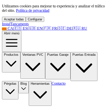
Utilizamos cookies para mejorar tu experiencia y analizar el tráfico
del sitio.
Política de privacidad
Aceptar todas
Configurar
Instal
Tancaments
CA
|
🇪🇸
ES
|
🇬🇧
EN
|
🇫🇷
FR
|
🇩🇪
DE
|
🇷🇺
RU
Abrir menú
Productos
Ventanas PVC
Puertas Garaje
Puertas Entrada
Contacto
Pérgolas
Blog
Herramientas