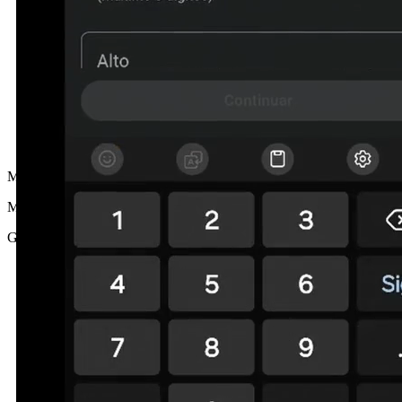
MG
María G.
Girona