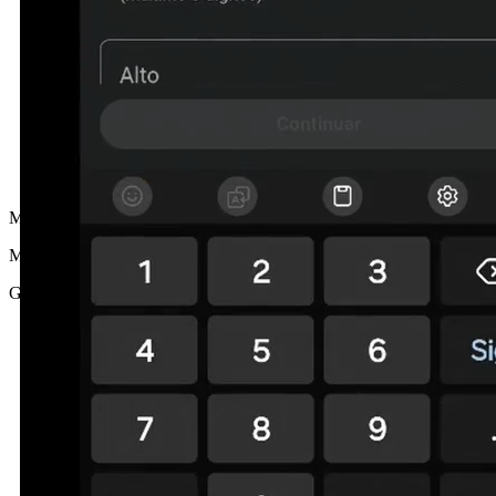
MG
María G.
Girona