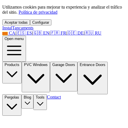
Utilizamos cookies para mejorar tu experiencia y analizar el tráfico
del sitio.
Política de privacidad
Aceptar todas
Configurar
Instal
Tancaments
CA
|
🇪🇸
ES
|
🇬🇧
EN
|
🇫🇷
FR
|
🇩🇪
DE
|
🇷🇺
RU
Open menu
Products
PVC Windows
Garage Doors
Entrance Doors
Contact
Pergolas
Blog
Tools