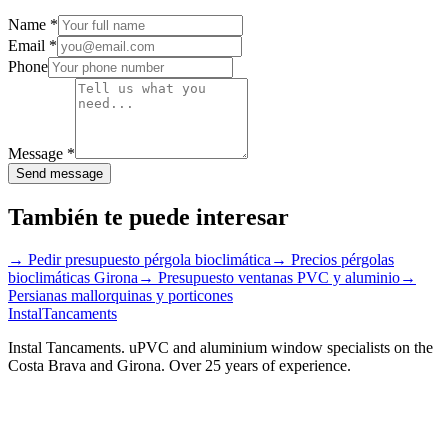
Name
*
Email
*
Phone
Message
*
Send message
También te puede interesar
→
Pedir presupuesto pérgola bioclimática
→
Precios pérgolas
bioclimáticas Girona
→
Presupuesto ventanas PVC y aluminio
→
Persianas mallorquinas y porticones
Instal
Tancaments
Instal Tancaments
.
uPVC and aluminium window specialists on the
Costa Brava and Girona. Over 25 years of experience.