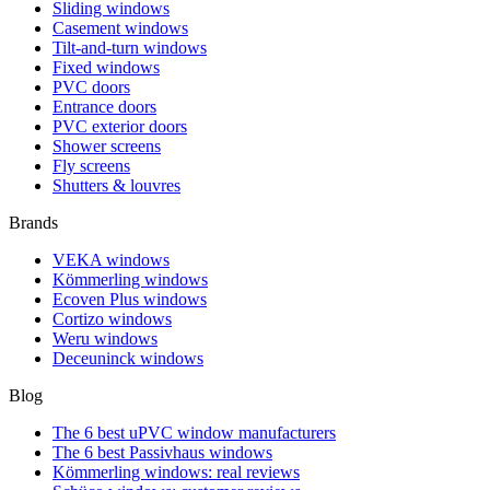
Sliding windows
Casement windows
Tilt-and-turn windows
Fixed windows
PVC doors
Entrance doors
PVC exterior doors
Shower screens
Fly screens
Shutters & louvres
Brands
VEKA windows
Kömmerling windows
Ecoven Plus windows
Cortizo windows
Weru windows
Deceuninck windows
Blog
The 6 best uPVC window manufacturers
The 6 best Passivhaus windows
Kömmerling windows: real reviews