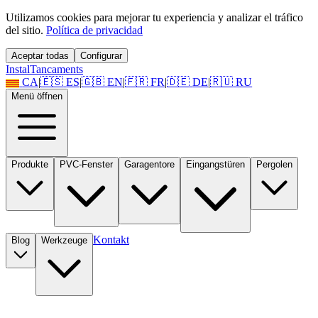
Utilizamos cookies para mejorar tu experiencia y analizar el tráfico
del sitio.
Política de privacidad
Aceptar todas
Configurar
Instal
Tancaments
CA
|
🇪🇸
ES
|
🇬🇧
EN
|
🇫🇷
FR
|
🇩🇪
DE
|
🇷🇺
RU
Menü öffnen
Produkte
PVC-Fenster
Garagentore
Eingangstüren
Pergolen
Kontakt
Blog
Werkzeuge