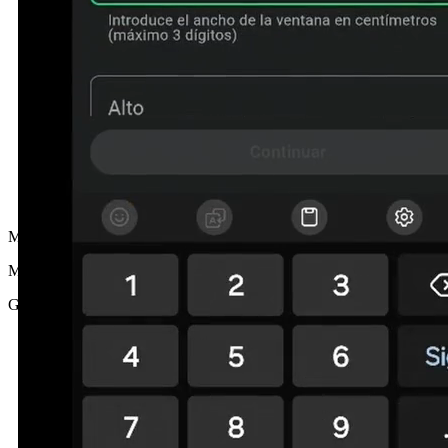
MG
María G.
Girona