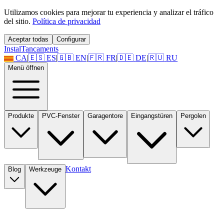
Utilizamos cookies para mejorar tu experiencia y analizar el tráfico
del sitio.
Política de privacidad
Aceptar todas
Configurar
Instal
Tancaments
CA
|
🇪🇸
ES
|
🇬🇧
EN
|
🇫🇷
FR
|
🇩🇪
DE
|
🇷🇺
RU
Menü öffnen
Produkte
PVC-Fenster
Garagentore
Eingangstüren
Pergolen
Kontakt
Blog
Werkzeuge