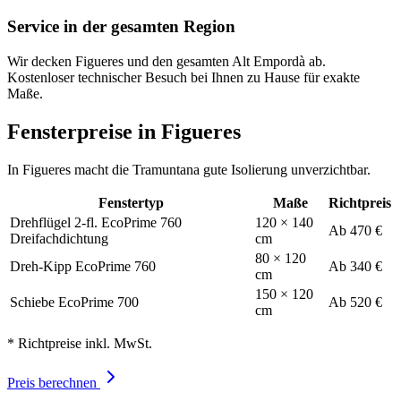
Service in der gesamten Region
Wir decken Figueres und den gesamten Alt Empordà ab.
Kostenloser technischer Besuch bei Ihnen zu Hause für exakte
Maße.
Fensterpreise in Figueres
In Figueres macht die Tramuntana gute Isolierung unverzichtbar.
Fenstertyp
Maße
Richtpreis
Drehflügel 2-fl. EcoPrime 760
120 × 140
Ab 470 €
Dreifachdichtung
cm
80 × 120
Dreh-Kipp EcoPrime 760
Ab 340 €
cm
150 × 120
Schiebe EcoPrime 700
Ab 520 €
cm
* Richtpreise inkl. MwSt.
Preis berechnen