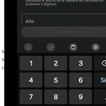
MG
María G.
Girona