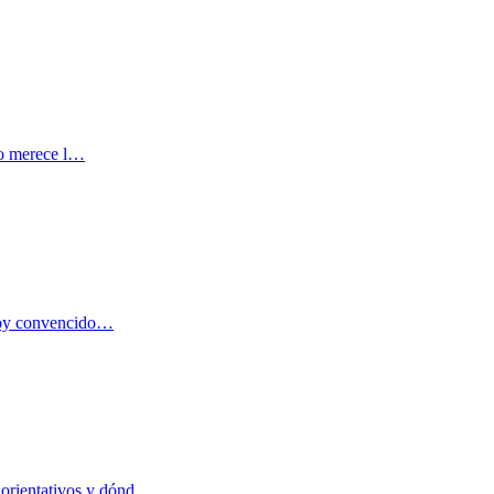
ndo merece l…
stoy convencido…
 orientativos y dónd…