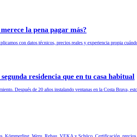
e merece la pena pagar más?
explicamos con datos técnicos, precios reales y experiencia propia cuá
segunda residencia que en tu casa habitual
amiento. Después de 20 años instalando ventanas en la Costa Brava, e
us, Kömmerling, Weru, Rehau, VEKA y Schüco. Certificación, precios