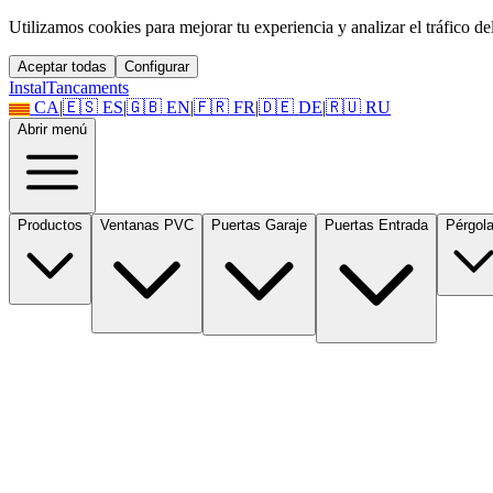
Utilizamos cookies para mejorar tu experiencia y analizar el tráfico del 
Aceptar todas
Configurar
Instal
Tancaments
CA
|
🇪🇸
ES
|
🇬🇧
EN
|
🇫🇷
FR
|
🇩🇪
DE
|
🇷🇺
RU
Abrir menú
Productos
Ventanas PVC
Puertas Garaje
Puertas Entrada
Pérgol