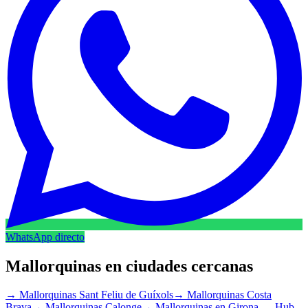
WhatsApp directo
Mallorquinas en ciudades cercanas
→
Mallorquinas Sant Feliu de Guíxols
→
Mallorquinas Costa
Brava
→
Mallorquinas Calonge
→
Mallorquinas en Girona — Hub